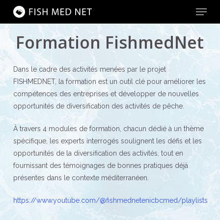
Menu
Skip
to
main
Close
Formation FishmedNet
content
Menu
Dans le cadre des activités menées par le projet
FISHMEDNET, la formation est un outil clé pour améliorer les
compétences des entreprises et développer de nouvelles
opportunités de diversification des activités de pêche.
À travers 4 modules de formation, chacun dédié à un thème
spécifique, les experts interrogés soulignent les défis et les
opportunités de la diversification des activités, tout en
fournissant des témoignages de bonnes pratiques déjà
présentes dans le contexte méditerranéen.
https://www.youtube.com/@fishmednetenicbcmed/playlists