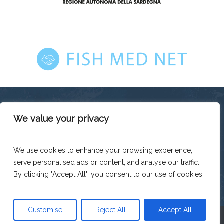
We value your privacy
This platform has been produced thanks to the financial
support of the European Union under the ENI CBC
Mediterranean Sea Basin Programme with a total financing of
We use cookies to enhance your browsing experience,
total budget EUR 2.242.131,50.
serve personalised ads or content, and analyse our traffic.
The contents of this platform are the sole responsibility of
Legacoop Agroalimentare and can under no circumstances
By clicking "Accept All", you consent to our use of cookies.
be regarded as reflecting the position of the European Union
or the Programme management structures.
Customise
Reject All
Accept All